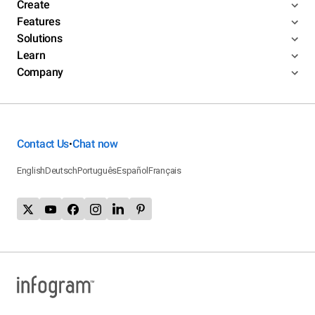
Create
Features
Solutions
Learn
Company
Contact Us
Chat now
•
English
Deutsch
Português
Español
Français