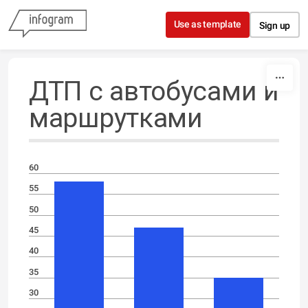
Skip to content
Use as template
Sign up
ДТП с автобусами и
маршрутками
60
55
50
45
40
35
30