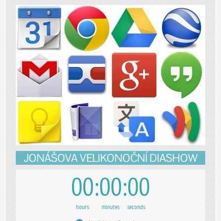
JONÁŠOVA VELIKONOČNÍ DIASHOW
00
00
00
hours
minutes
seconds