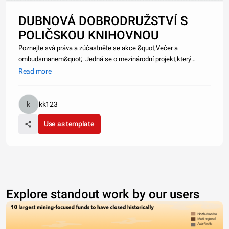
DUBNOVÁ DOBRODRUŽSTVÍ S
POLIČSKOU KNIHOVNOU
Poznejte svá práva a zúčastněte se akce &quot;Večer a
ombudsmanem&quot;. Jedná se o mezinárodní projekt,který
posiluje právní povědomí občanů a otevírá diskuzi nad
Read more
konkrétnímisituacemi porušení jejich základních práv. Jak jako
občané můžete aktivně hájits
kk123
Use as template
Explore standout work by our users