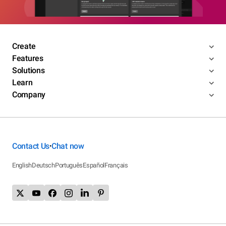
Create
Features
Solutions
Learn
Company
Contact Us
Chat now
•
English
Deutsch
Português
Español
Français