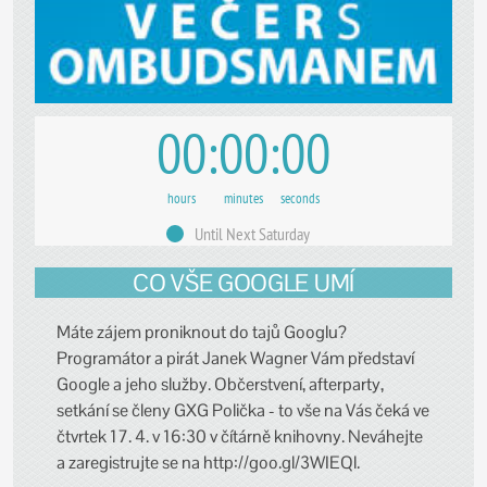
00
00
00
hours
minutes
seconds
Until Next Saturday
CO VŠE GOOGLE UMÍ
Máte zájem proniknout do tajů Googlu?
Programátor a pirát Janek Wagner Vám představí
Google a jeho služby. Občerstvení, afterparty,
setkání se členy GXG Polička - to vše na Vás čeká ve
čtvrtek 17. 4. v 16:30 v čítárně knihovny. Neváhejte
a zaregistrujte se na http://goo.gl/3WIEQl.