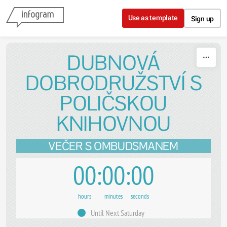
Skip to content
Use as template
Sign up
DUBNOVÁ
DOBRODRUŽSTVÍ S
POLIČSKOU
KNIHOVNOU
VEČER S OMBUDSMANEM
00
00
00
hours
minutes
seconds
Until Next Saturday