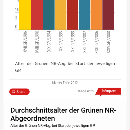
15
10
5
0
XIX.GP./1994
XVII.GP/1986
XVIII.GP/1990
XX.GP./1995
XXI.GP./1999
XXII.GP./2002
XXIII.GP./2006
XXIV.GP/2008
Alter der Grünen NR-Abg. bei Start der jeweiligen
GP.
Martin Thür, 2012
Made with
Share
Durchschnittsalter der Grünen NR-
Abgeordneten
Alter der Grünen NR-Abg. bei Start der jeweiligen GP.