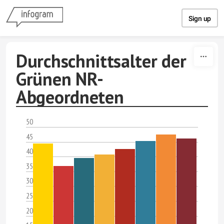
Skip to content
Sign up
Durchschnittsalter der
Grünen NR-
Abgeordneten
50
45
40
35
30
25
20