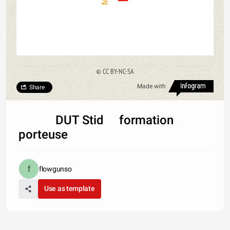
© CC BY-NC-SA
Made with
Share
DUT Stid formation
porteuse
flowgunso
Use as template