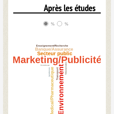
Après les études
%
%
Enseignement/Recherche
Banque/Assurance
Secteur public
Marketing/Publicité
Télécomunication
Environnement
Pétrole/Energie
Medical/Pharmaceutique
Agroalimentaire
Transport