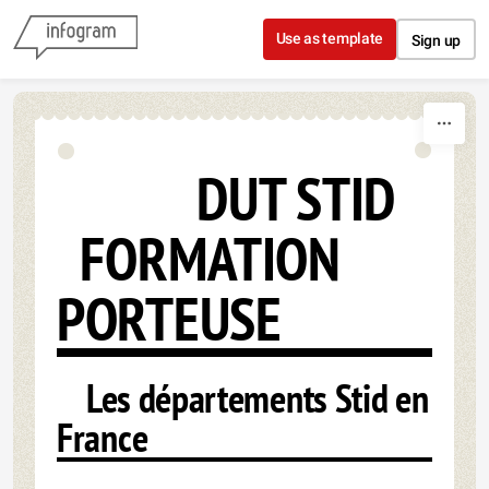
Skip to content
Use as template
Sign up
DUT STID
FORMATION
PORTEUSE
Les départements Stid en
France