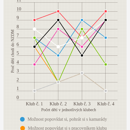
10
9
8
Proč dětí chodí do NZDM
7
6
5
4
3
2
1
0
Klub č. 1
Klub č. 2
Klub č. 3
Klub č. 4
Počet dětí v jednotlivých klubech
Možnost popovídat si, pohrát si s kamarády
Možnost popovídat si s pracovníkem klubu