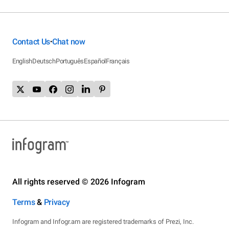
Contact Us
Chat now
•
English
Deutsch
Português
Español
Français
All rights reserved © 2026 Infogram
Terms
&
Privacy
Infogram and Infogr.am are registered trademarks of Prezi, Inc.