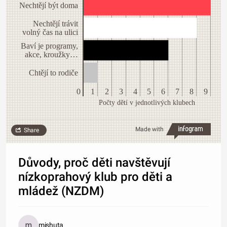
Nechtějí být doma
Nechtějí trávit
volný čas na ulici
Baví je programy,
akce, kroužky…
Chtějí to rodiče
0
1
2
3
4
5
6
7
8
9
Počty dětí v jednotlivých klubech
Made with
Share
Důvody, proč děti navštěvují
nízkoprahový klub pro děti a
mládež (NZDM)
mishuta