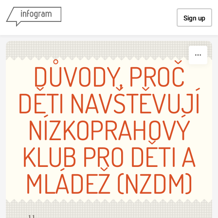
Skip to content
Sign up
DŮVODY, PROČ
DĚTI NAVŠTĚVUJÍ
NÍZKOPRAHOVÝ
KLUB PRO DĚTI A
MLÁDEŽ (NZDM)
11