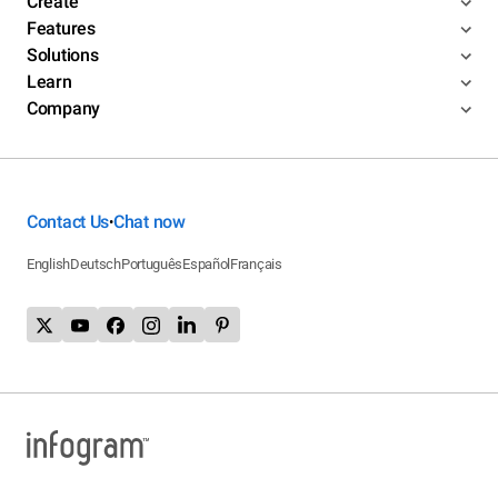
Create
Features
Solutions
Learn
Company
Contact Us
Chat now
•
English
Deutsch
Português
Español
Français