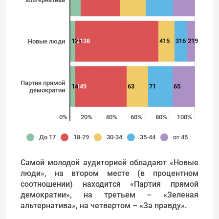
126
2138
415
316
219
Новые люди
Партия прямой
14
149
63
71
65
демократии
0%
20%
40%
60%
80%
100%
До 17
18-29
30-34
35-44
от 45
Самой молодой аудиторией обладают «Новые
люди», на втором месте (в процентном
соотношении) находится «Партия прямой
демократии», на третьем – «Зеленая
альтернатива», на четвертом – «За правду».