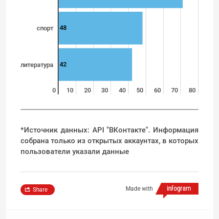
48
спорт
42
литература
0
10
20
30
40
50
60
70
80
*Источник данных: API "ВКонтакте". Информация
собрана только из открытых аккаунтах, в которых
пользователи указали данные
Made with
Share