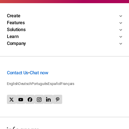
Create
Features
Solutions
Learn
Company
Contact Us
Chat now
•
English
Deutsch
Português
Español
Français