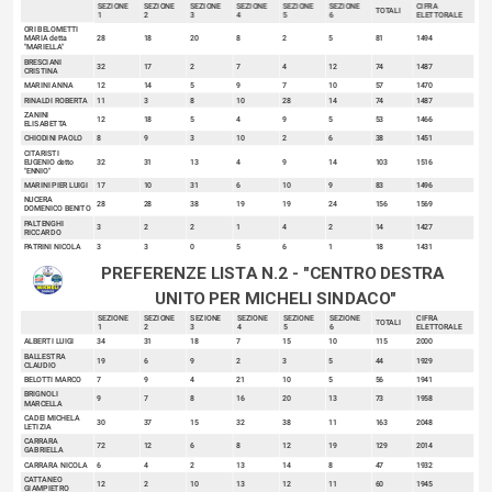
SEZIONE
SEZIONE
SEZIONE
SEZIONE
SEZIONE
SEZIONE
CIFRA
TOTALI
1
2
3
4
5
6
ELETTORALE
sort
ORI BELOMETTI
MARIA detta
28
18
20
8
2
5
81
1494
"MARIELLA"
BRESCIANI
32
17
2
7
4
12
74
1487
CRISTINA
MARINI ANNA
12
14
5
9
7
10
57
1470
RINALDI ROBERTA
11
3
8
10
28
14
74
1487
ZANINI
12
18
5
4
9
5
53
1466
ELISABETTA
CHIODINI PAOLO
8
9
3
10
2
6
38
1451
CITARISTI
EUGENIO detto
32
31
13
4
9
14
103
1516
"ENNIO"
MARINI PIER LUIGI
17
10
31
6
10
9
83
1496
NUCERA
28
28
38
19
19
24
156
1569
DOMENICO BENITO
PALTENGHI
3
2
2
1
4
2
14
1427
RICCARDO
PATRINI NICOLA
3
3
0
5
6
1
18
1431
VICINI MARIO
26
23
16
7
13
17
102
1515
PREFERENZE LISTA N.2 - "CENTRO DESTRA 
UNITO PER MICHELI SINDACO"
SEZIONE
SEZIONE
SEZIONE
SEZIONE
SEZIONE
SEZIONE
CIFRA
TOTALI
1
2
3
4
5
6
ELETTORALE
sort
ALBERTI LUIGI
34
31
18
7
15
10
115
2000
BALLESTRA
19
6
9
2
3
5
44
1929
CLAUDIO
BELOTTI MARCO
7
9
4
21
10
5
56
1941
BRIGNOLI
9
7
8
16
20
13
73
1958
MARCELLA
CADEI MICHELA
30
37
15
32
38
11
163
2048
LETIZIA
CARRARA
72
12
6
8
12
19
129
2014
GABRIELLA
CARRARA NICOLA
6
4
2
13
14
8
47
1932
CATTANEO
12
2
10
13
12
11
60
1945
GIAMPIETRO