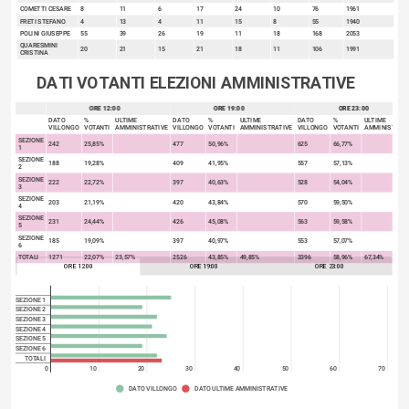
COMETTI CESARE
8
11
6
17
24
10
76
1961
FRETI STEFANO
4
13
4
11
15
8
55
1940
POLINI GIUSEPPE
55
39
26
19
11
18
168
2053
QUARESMINI
20
21
15
21
18
11
106
1991
CRISTINA
DATI VOTANTI ELEZIONI AMMINISTRATIVE
ORE 12:00
ORE 19:00
ORE 23:00
sort
DATO
%
ULTIME
DATO
%
ULTIME
DATO
%
ULTIME
VILLONGO
VOTANTI
AMMINISTRATIVE
VILLONGO
VOTANTI
AMMINISTRATIVE
VILLONGO
VOTANTI
AMMINISTRAT
SEZIONE
242
25,85%
477
50,96%
625
66,77%
1
SEZIONE
188
19,28%
409
41,95%
557
57,13%
2
SEZIONE
222
22,72%
397
40,63%
528
54,04%
3
SEZIONE
203
21,19%
420
43,84%
570
59,50%
4
SEZIONE
231
24,44%
426
45,08%
563
59,58%
5
SEZIONE
185
19,09%
397
40,97%
553
57,07%
6
TOTALI
1271
22,07%
23,57%
2526
43,85%
49,85%
3396
58,96%
67,34%
ORE 12:00
ORE 19:00
ORE 23:00
SEZIONE 1
SEZIONE 2
SEZIONE 3
SEZIONE 4
SEZIONE 5
SEZIONE 6
TOTALI
0
10
20
30
40
50
60
70
DATO VILLONGO
DATO ULTIME AMMINISTRATIVE