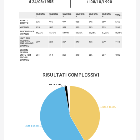
il 24/08/1955
il 08/10/1990
SEZIONE
SEZIONE
SEZIONE
SEZIONE
SEZIONE
SEZIONE
TOTALI
1
2
3
4
5
6
sort
AVENTI
936
975
977
958
945
969
5760
DIRITTO
VOTANTI
625
557
528
570
563
553
3396
PERCENTUALE
66,77%
57,13%
54,04%
59,50%
59,58%
57,07%
58,96%
VOTANTI
UNITI PER
VILLONGO -
259
223
257
240
195
239
1413
MARIO ONDEI
SINDACO
CENTRO
DESTRA
UNITO PER
351
314
259
318
356
287
1885
MICHELI
SINDACO
RISULTATI COMPLESSIVI
BIANCHE 1.50%
NULLE 1.38%
LISTA 1 41.61%
LISTA 2 55.51%