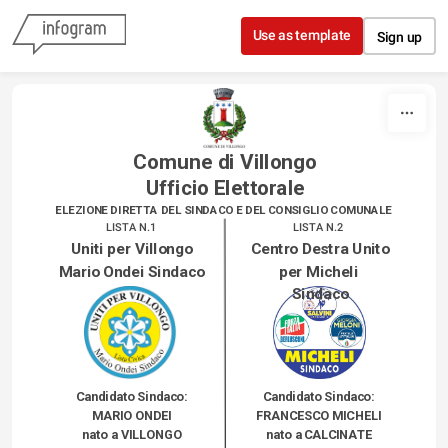
Skip to content
Use as template
Sign up
Comune di Villongo
Ufficio Elettorale
ELEZIONE DIRETTA DEL SINDACO E DEL CONSIGLIO COMUNALE 
LISTA N.1
LISTA N.2
Uniti per Villongo
Centro Destra Unito 
Mario Ondei Sindaco
per Micheli 
Sindaco
Candidato Sindaco:
Candidato Sindaco:
MARIO ONDEI
FRANCESCO MICHELI
nato a VILLONGO
nato a CALCINATE