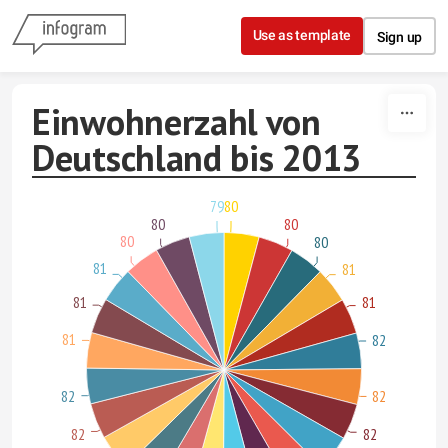
Skip to content
Use as template
Sign up
Einwohnerzahl von
Deutschland bis 2013
79
80
80
80
80
80
81
81
81
81
81
82
82
82
82
82