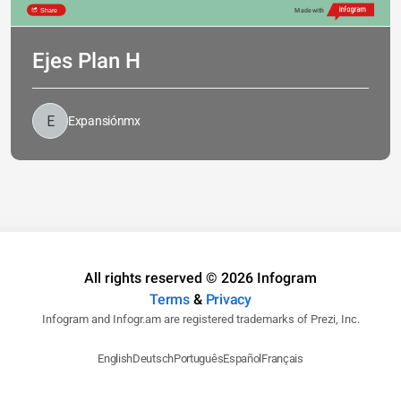
Share
Made with
Ejes Plan H
Expansiónmx
All rights reserved © 2026 Infogram
12 de diciembre 
de 2024
Terms
&
Privacy
Senado no invita a Norma Piña a la 
Infogram and Infogr.am are registered trademarks of Prezi, Inc.
entrega de la medalla Belisario 
Domínguez.
English
Deutsch
Português
Español
Français