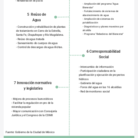
- Rehabilitación de pozos
- Ampliación del programa "Agua 
Bienestar"
- Fortalecimiento de sistemas de 
5  Reúso de 
abastecimiento de agua
- Ampliación de sistemas de 
Agua 
potabilización
- Diagnósticos y planes maestros por 
- Construcción y rehabilitación de plantas 
alcaldía
de tratamiento en Cerro de la Estrella, 
- Programa "Bebederos del Bienestar"
Santa Fe, Chapultepec y Río Magdalena. 
- Reúso de agua tratada 
- Saneamiento de cuerpos de agua 
- Control de descargas de agua ilícitas.
6 Corresponsabilidad 
Social
- Intercambio de información 
- Participación ciudadana en la 
planificación y ejecución de proyectos 
hídricos 
7 Innovación normativa 
- Gabinete del agua 
- Foros del agua en las 16 alcaldías 
y legislativa
- Red de monitoreo social
- Mejora de procesos burocráticos 
- Facilitar la regulación en pro de la 
vivienda popular 
- Mayor comunicación con Consejería 
Jurídica y el Congreso de la CDMX
Fuente: Gobierno de la Ciudad de México