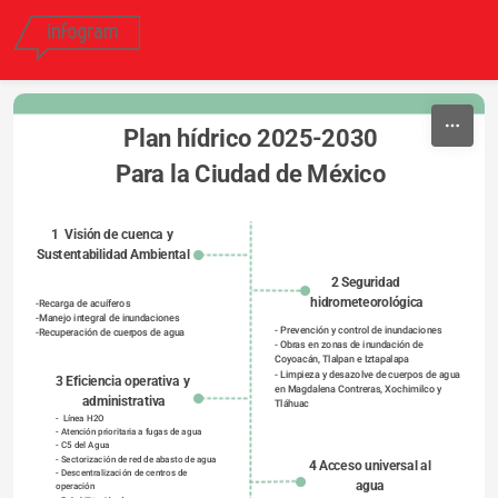
Skip to content
Plan hídrico 2025-2030
Para la Ciudad de México
1  Visión de cuenca y 
Sustentabilidad Ambiental 
2 Seguridad 
hidrometeorológica
-Recarga de acuíferos
-Manejo integral de inundaciones
- Prevención y control de inundaciones 
-Recuperación de cuerpos de agua
- Obras en zonas de inundación de 
Coyoacán, Tlalpan e Iztapalapa 
- Limpieza y desazolve de cuerpos de agua 
3 Eficiencia operativa y 
en Magdalena Contreras, Xochimilco y 
administrativa
Tláhuac
-  Línea H2O
- Atención prioritaria a fugas de agua 
- C5 del Agua 
- Sectorización de red de abasto de agua 
4 Acceso universal al 
- Descentralización de centros de 
agua 
operación 