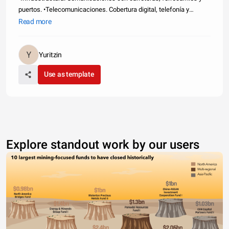
puertos. •Telecomunicaciones. Cobertura digital, telefonía y
acceso al Internet •Infraestructura social. Servicios de agua
Read more
potable, electricidad, vivienda y manejo adecuado de nuestros
recu
Yuritzin
Use as template
Explore standout work by our users