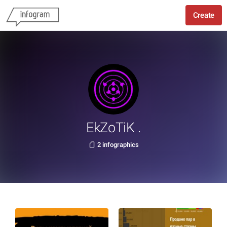
Create
EkZoTiK .
2 infographics