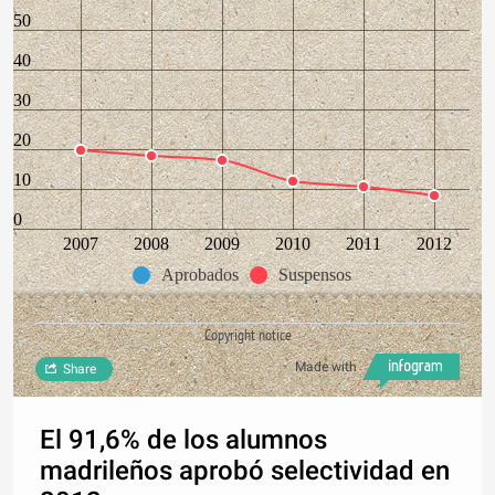
50
40
30
20
10
0
2007
2008
2009
2010
2011
2012
Aprobados
Suspensos
Copyright notice
Made with
Share
El 91,6% de los alumnos
madrileños aprobó selectividad en