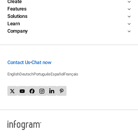
Create
Features
Solutions
Learn
Company
Contact Us
Chat now
•
English
Deutsch
Português
Español
Français