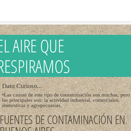
Skip to content
EL AIRE QUE
RESPIRAMOS
Dato Curioso...
•Las causas de este tipo de contaminación son muchas, pero
las principales son: la actividad industrial, comerciales,
domesticas y agropecuarias.
FUENTES DE CONTAMINACIÓN EN