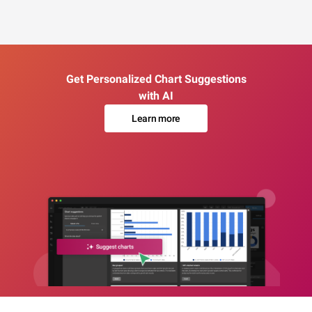
Get Personalized Chart Suggestions
with AI
Learn more