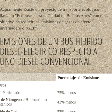
Actualmente Existe un proyecto de transporte ecologico
llamado "Ecobuses para la Ciudad de Buenos Aires" con el
objetivo de reducir las emisiones de gases de efecto
invernadero o "GEI"
EMISIONES DE UN BUS HIBRIDO
DIESEL-ELECTRICO RESPECTO A
UNO DIESEL CONVENCIONAL
Porcentajes de Emisiones
tros
l Particulado
75% menos
 de Nitrogeno e Hidrocarburos
43% menos
tanicos
do de Carbono
55% menos