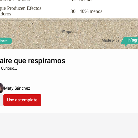
que Producen Efectos
30 - 40% menos
aderos
Wikipedia
Made with
hare
 aire que respiramos
 Curioso...
Maty Sánchez
Use as template