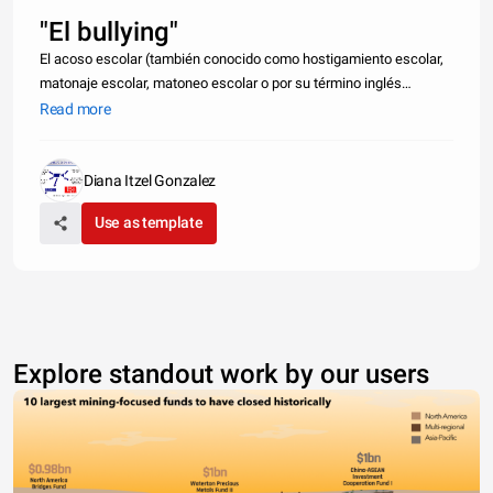
"El bullying"
El acoso escolar (también conocido como hostigamiento escolar,
matonaje escolar, matoneo escolar o por su término inglés
bullying) es cualquier forma de maltrato psicológico, verbal o
Read more
físico producido entre escolares de forma reiterada a lo largo de
un ti
Diana Itzel Gonzalez
Use as template
Explore standout work by our users