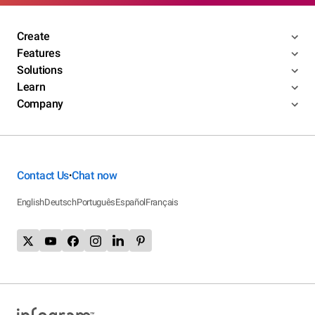
Create
Features
Solutions
Learn
Company
Contact Us
Chat now
•
English
Deutsch
Português
Español
Français