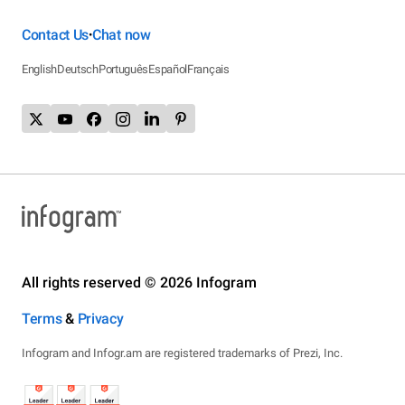
Contact Us
Chat now
•
English
Deutsch
Português
Español
Français
All rights reserved © 2026 Infogram
Terms
&
Privacy
Infogram and Infogr.am are registered trademarks of Prezi, Inc.