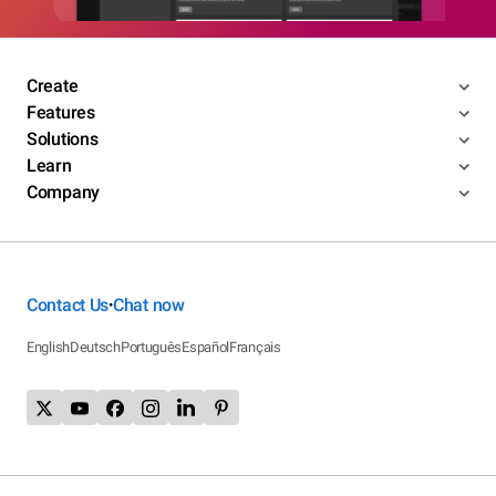
Create
Features
Solutions
Learn
Company
Contact Us
Chat now
•
English
Deutsch
Português
Español
Français