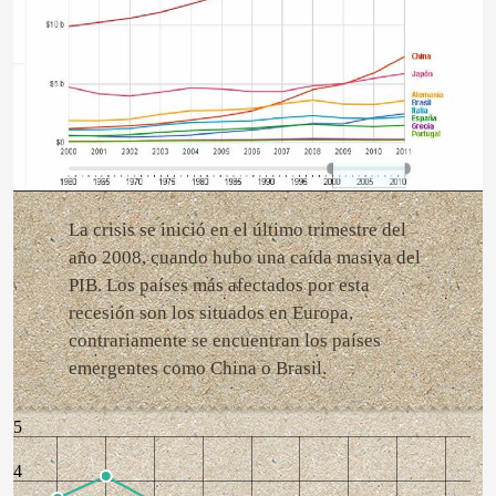
La crisis se inició en el último trimestre del
año 2008, cuando hubo una caída masiva del
PIB. Los países más afectados por esta
recesión son los situados en Europa,
contrariamente se encuentran los países
emergentes como China o Brasil.
5
4