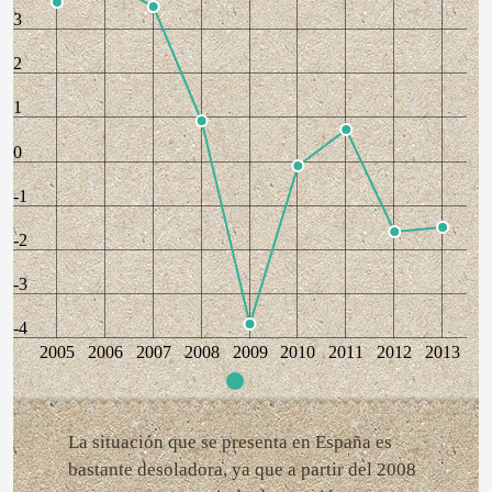
3
2
1
0
-1
-2
-3
-4
2005
2006
2007
2008
2009
2010
2011
2012
2013
La situación que se presenta en España es
bastante desoladora, ya que a partir del 2008