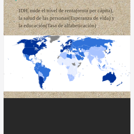
IDH, mide el nivel de renta(renta per cápita),
la salud de las personas(Esperanza de vida) y
la educación(Tasa de alfabeticación)