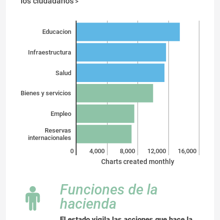
los ciudadanos
>
Educacion
Infraestructura
Salud
Bienes y servicios
Empleo
Reservas
internacionales
0
4,000
8,000
12,000
16,000
Charts created monthly
Funciones de la
hacienda
El estado vigila las acciones que hace la