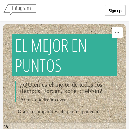
Skip to content
Sign up
EL MEJOR EN
PUNTOS
¿QUien es el mejor de todos los
tiempos, Jordan, kobe o lebron?
Aqui lo podremos ver
Gráfica comparativa de puntos por edad
38