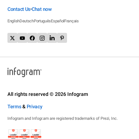
Contact Us
Chat now
•
English
Deutsch
Português
Español
Français
All rights reserved © 2026 Infogram
Terms
&
Privacy
Infogram and Infogr.am are registered trademarks of Prezi, Inc.