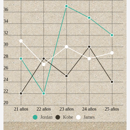
36
34
32
30
28
26
24
22
20
21 años
22 años
23 años
24 años
25 años
Jordan
Kobe
James