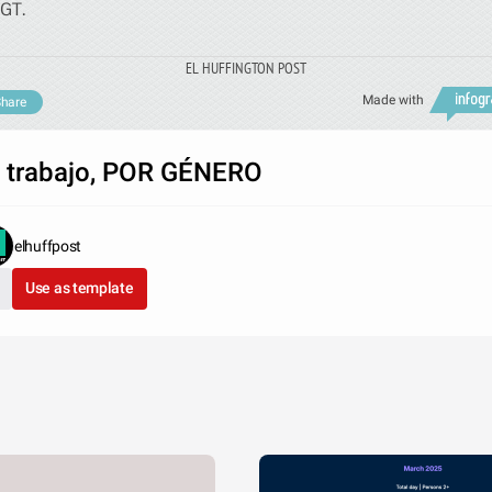
GT.
EL HUFFINGTON POST
Made with
hare
 trabajo, POR GÉNERO
elhuffpost
Use as template