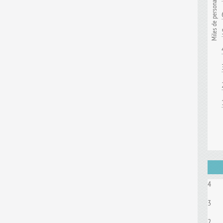
Miles de personas
4
3
2