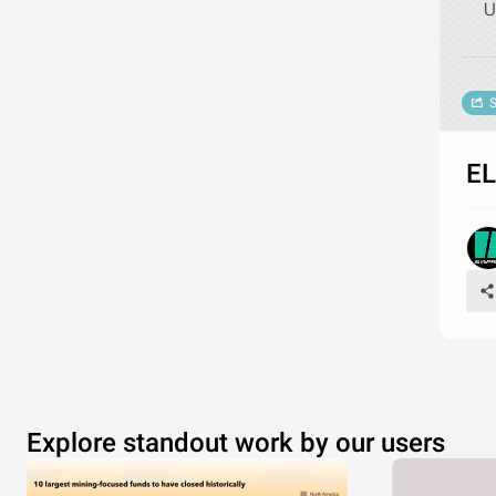
U
S
EL
Explore standout work by our users