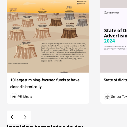
10 largest mining-focused funds to have
State of digi
closed historically
PEI Media
Sensor To