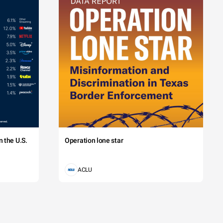
 the U.S.
Operation lone star
ACLU