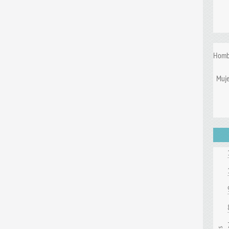
Homb
Muje