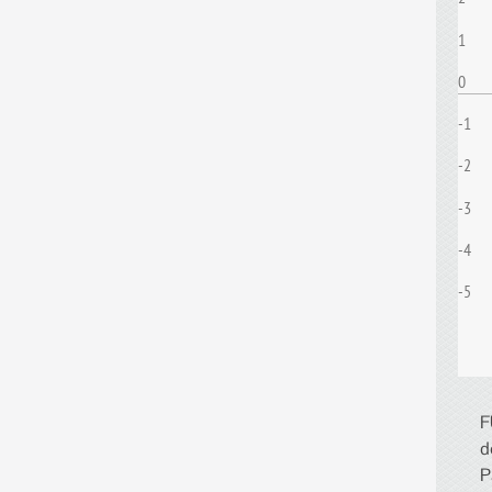
1
0
-1
-2
-3
-4
-5
F
d
P