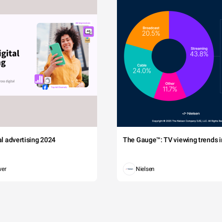
tal advertising 2024
The Gauge™: TV viewing trends in
wer
Nielsen