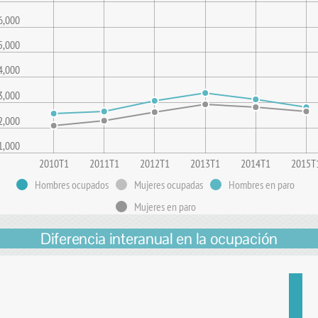
6,000
5,000
4,000
3,000
2,000
1,000
2010T1
2011T1
2012T1
2013T1
2014T1
2015T
Hombres ocupados
Mujeres ocupadas
Hombres en paro
Mujeres en paro
Diferencia interanual en la ocupación