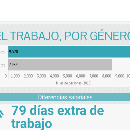
Skip to content
EL TRABAJO, POR GÉNER
9.520
res
7.934
res
0
1,000
2,000
3,000
4,000
5,000
6,000
7,000
8,000
9,000
10
Miles de personas (2015)
Diferencias salariales
79 días extra de
trabajo