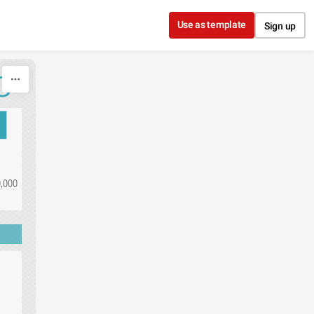
Use as template
Sign up
O
,000