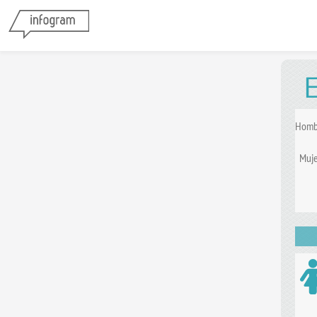
Homb
Muje