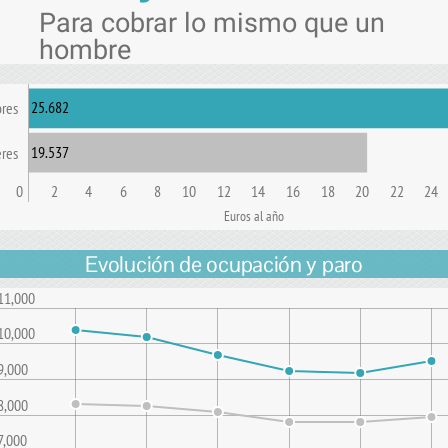
Para cobrar lo mismo que un
hombre
25.682
res
19.537
res
0
2
4
6
8
10
12
14
16
18
20
22
24
Euros al año
Evolución de ocupación y paro
11,000
10,000
9,000
8,000
7,000