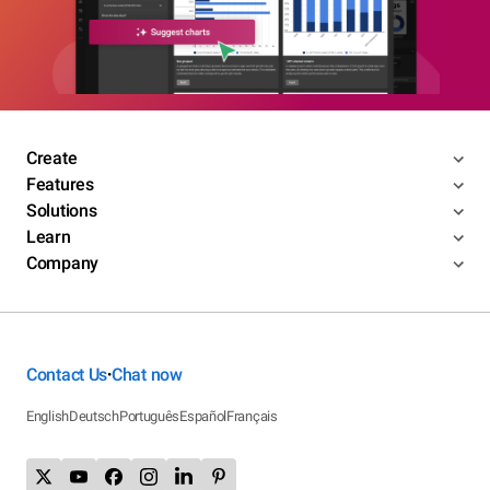
Create
Features
Solutions
Learn
Company
Contact Us
Chat now
•
English
Deutsch
Português
Español
Français