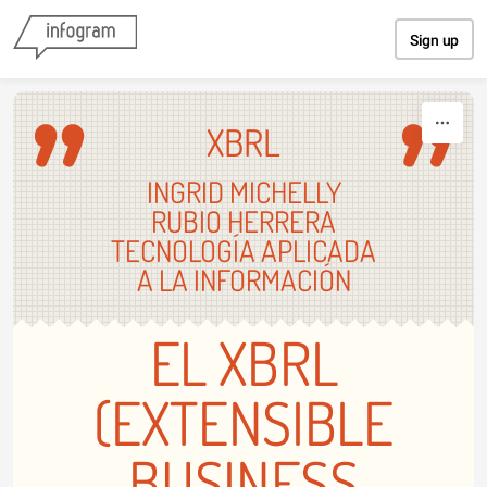
Skip to content
Sign up
XBRL
INGRID MICHELLY
RUBIO HERRERA
TECNOLOGÍA APLICADA
A LA INFORMACIÓN
EL XBRL
(EXTENSIBLE
BUSINESS