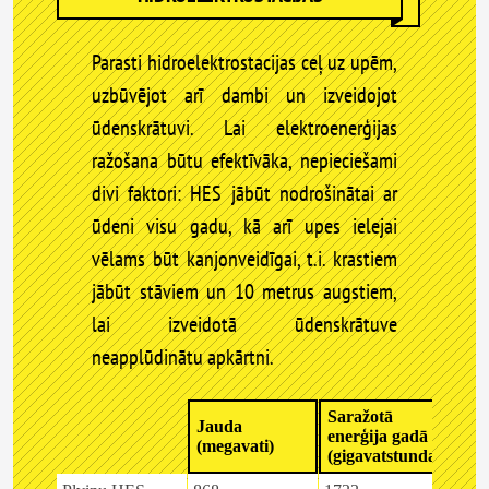
Parasti hidroelektrostacijas ceļ uz upēm,
uzbūvējot arī dambi un izveidojot
ūdenskrātuvi. Lai elektroenerģijas
ražošana būtu efektīvāka, nepieciešami
divi faktori: HES jābūt nodrošinātai ar
ūdeni visu gadu, kā arī upes ielejai
vēlams būt kanjonveidīgai, t.i. krastiem
jābūt stāviem un 10 metrus augstiem,
lai izveidotā ūdenskrātuve
neapplūdinātu apkārtni.
Saražotā
Jauda
enerģija gadā
(megavati)
(gigavatstundas)