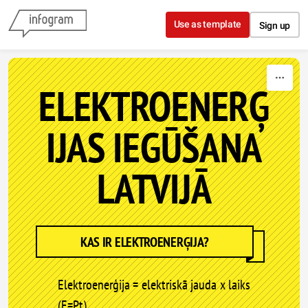
Skip to content
Use as template
Sign up
ELEKTROENERĢ
IJAS IEGŪŠANA
LATVIJĀ
KAS IR ELEKTROENERĢIJA?
Elektroenerģija = elektriskā jauda x laiks
(E=Pt)