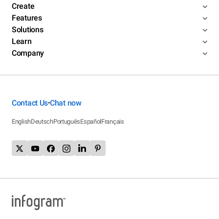
Create
Features
Solutions
Learn
Company
Contact Us
Chat now
•
English
Deutsch
Português
Español
Français