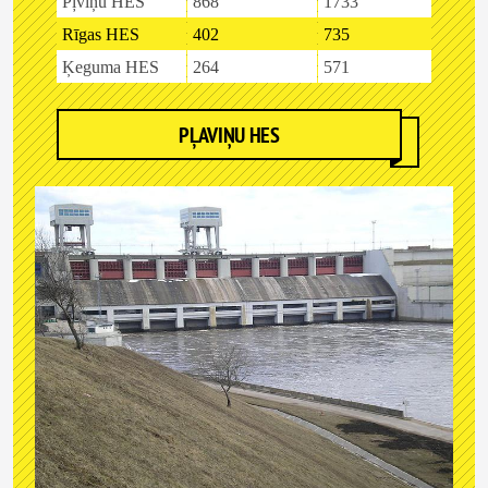
Pļviņu HES
868
1733
Rīgas HES
402
735
Ķeguma HES
264
571
PĻAVIŅU HES