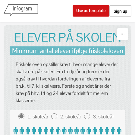
Skip to content
Use as template
Sign up
ELEVER PÅ SKOLEN
Minimum antal elever ifølge friskoleloven
Friskoleloven opstiller krav til hvor mange elever der
skal være på skolen. Fra tredje år og frem er der
også krav til hvordan fordelingen af eleverne fra
bh.kl. til 7. kl. skal være. Første og andet år er der
krav på hhv. 14 og 24 elever fordelt frit mellem
klasserne.
1. skoleår
2. skoleår
3. skoleår