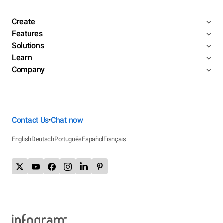
Create
Features
Solutions
Learn
Company
Contact Us
Chat now
•
English
Deutsch
Português
Español
Français