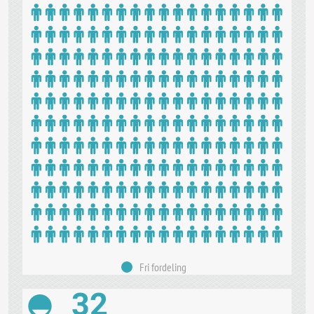
Fri fordeling
32