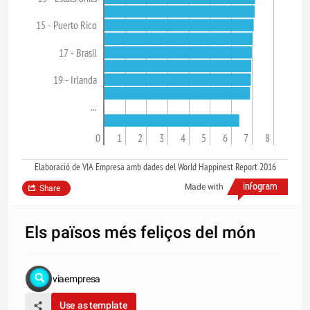
15 - Puerto Rico
17 - Brasil
19 - Irlanda
...
0
1
2
3
4
5
6
7
8
Elaboració de VIA Empresa amb dades del World Happinest Report 2016
Made with
Share
Els països més feliços del món
viaempresa
Use as template