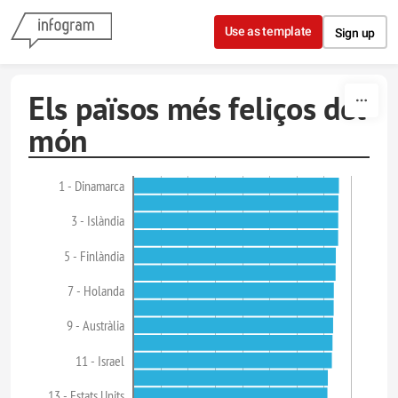
Skip to content
Use as template
Sign up
Els països més feliços del
món
1 - Dinamarca
3 - Islàndia
5 - Finlàndia
7 - Holanda
9 - Austràlia
11 - Israel
13 - Estats Units