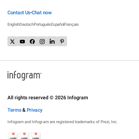
Contact Us
Chat now
•
English
Deutsch
Português
Español
Français
All rights reserved © 2026 Infogram
Terms
&
Privacy
Infogram and Infogr.am are registered trademarks of Prezi, Inc.