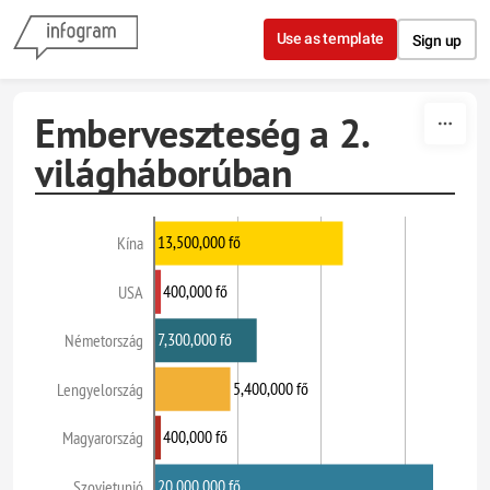
Skip to content
Use as template
Sign up
Emberveszteség a 2.
világháborúban
13,500,000 fő
Kína
400,000 fő
USA
7,300,000 fő
Németország
5,400,000 fő
Lengyelország
400,000 fő
Magyarország
20,000,000 fő
Szovjetunió