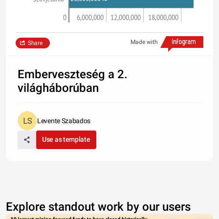
0
6,000,000
12,000,000
18,000,000
Made with
Share
Emberveszteség a 2.
világháborúban
Levente Szabados
Use as template
Explore standout work by our users