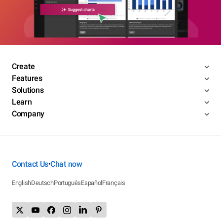
Create
Features
Solutions
Learn
Company
Contact Us
Chat now
•
English
Deutsch
Português
Español
Français