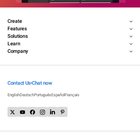
Create
Features
Solutions
Learn
Company
Contact Us
Chat now
•
English
Deutsch
Português
Español
Français