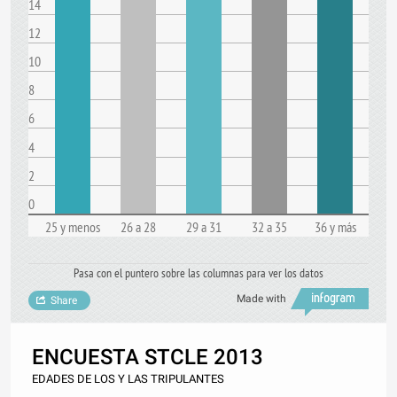
14
12
10
8
6
4
2
0
25 y menos
26 a 28
29 a 31
32 a 35
36 y más
Pasa con el puntero sobre las columnas para ver los datos
Made with
Share
ENCUESTA STCLE 2013
EDADES DE LOS Y LAS TRIPULANTES