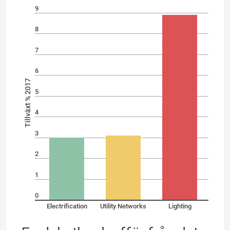
9
8
7
6
Tillväxt % 2017
5
4
3
2
1
0
Electrification
Utility Networks
Lighting