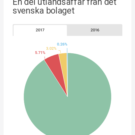
En del utlandsaffär från det
svenska bolaget
2017
2016
0.26%
3.02%
5.71%