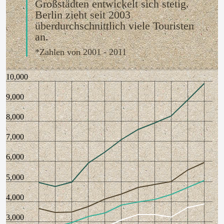
Großstädten entwickelt sich stetig.
Berlin zieht seit 2003
überdurchschnittlich viele Touristen
an.
*Zahlen von 2001 - 2011
10,000
9,000
8,000
7,000
6,000
5,000
4,000
3,000