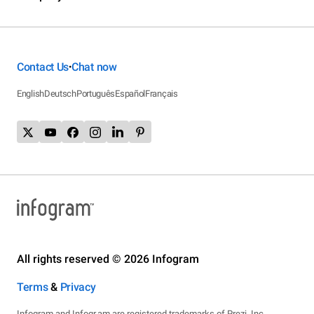
Contact Us
Chat now
•
English
Deutsch
Português
Español
Français
All rights reserved © 2026 Infogram
Terms
&
Privacy
Infogram and Infogr.am are registered trademarks of Prezi, Inc.