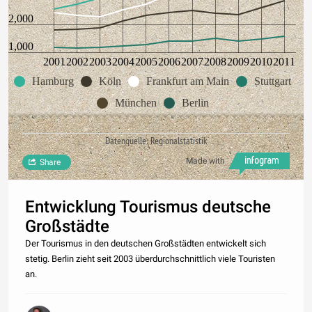
2,000
1,000
2001
2002
2003
2004
2005
2006
2007
2008
2009
2010
2011
Hamburg
Köln
Frankfurt am Main
Stuttgart
München
Berlin
Datenquelle: Regionalstatistik
Made with
Share
Entwicklung Tourismus deutsche
Großstädte
Der Tourismus in den deutschen Großstädten entwickelt sich
stetig. Berlin zieht seit 2003 überdurchschnittlich viele Touristen
an.