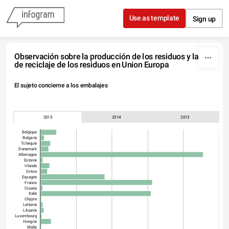
Skip to content
Use as template
Sign up
Observación sobre la producción de los residuos y la tasa 
de reciclaje de los residuos en Union Europa
El sujeto concierne a los embalajes
2015
2014
2013
Belgique
Bulgarie
Tchéquie
Danemark
Allemagne
Estonie
Irlande
Grèce
Espagne
France
Croatie
Italie
Chypre
Lettonie
Lituanie
Luxembourg
Hongrie
Malte