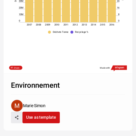
30M
24
20M
16
10M
8
0
0
2007
2008
2009
2010
2011
2012
2013
2014
2015
2016
Déchets Tonne
Recyclage %
Share
Made with
Environnement
Marie Simon
Use as template