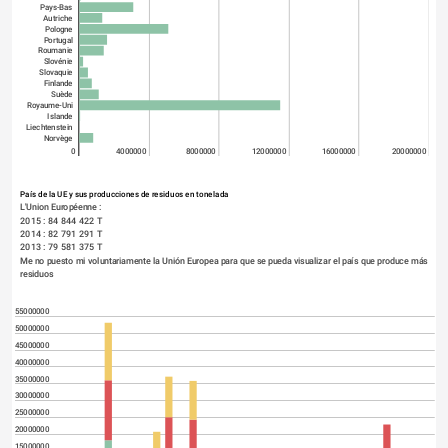
Pays-Bas
Autriche
Pologne
Portugal
Roumanie
Slovénie
Slovaquie
Finlande
Suède
Royaume-Uni
Islande
Liechtenstein
Norvège
0
4000000
8000000
12000000
16000000
20000000
País de la UE y sus producciones de residuos en tonelada
L'Union Européenne : 
2015 : 84 844 422 T
2014 : 82 791 291 T
2013 : 79 581 375 T
Me no puesto mi voluntariamente la Unión Europea para que se pueda visualizar el país que produce más 
residuos
55000000
50000000
45000000
40000000
35000000
30000000
25000000
20000000
15000000