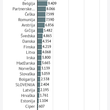
Belgija
9.409
Partnerske…
8.066
Češka
7.599
Romunija
7.590
Avstrija
6.856
Grčija
5.482
Švedska
4.865
Danska
4.354
Finska
4.219
Litva
4.068
Irska
3.800
Madžarska
3.665
Norveška
3.139
Slovaška
3.059
Bolgarija
2.538
SLOVENIJA
2.404
Latvija
2.195
Hrvaška
1.761
Estonija
1.104
Ciper
607