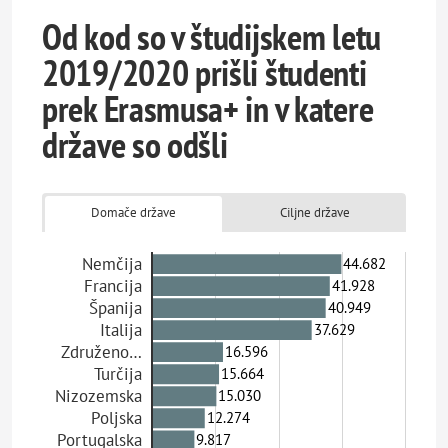
Od kod so v študijskem letu
2019/2020 prišli študenti
prek Erasmusa+ in v katere
države so odšli
Domače države
Ciljne države
Nemčija
44.682
Francija
41.928
Španija
40.949
Italija
37.629
Združeno…
16.596
Turčija
15.664
Nizozemska
15.030
Poljska
12.274
Portugalska
9.817