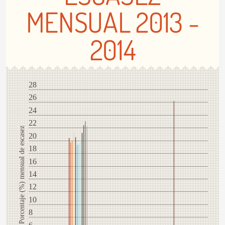
MENSUAL 2013 -
2014
28
26
24
22
Porcentaje (%) mensual de escasez
20
18
16
14
12
10
8