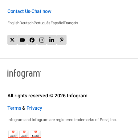
Contact Us
Chat now
•
English
Deutsch
Português
Español
Français
All rights reserved © 2026 Infogram
Terms
&
Privacy
Infogram and Infogr.am are registered trademarks of Prezi, Inc.