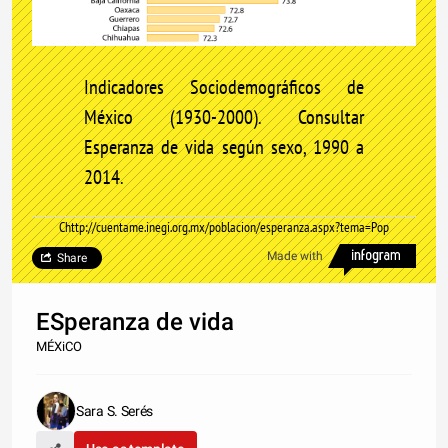
Indicadores Sociodemográficos de
México (1930-2000). Consultar
Esperanza de vida según sexo, 1990 a
2014.
Chttp://cuentame.inegi.org.mx/poblacion/esperanza.aspx?tema=Pop
Made with
Share
ESperanza de vida
MÉXiCO
Sara S. Serés