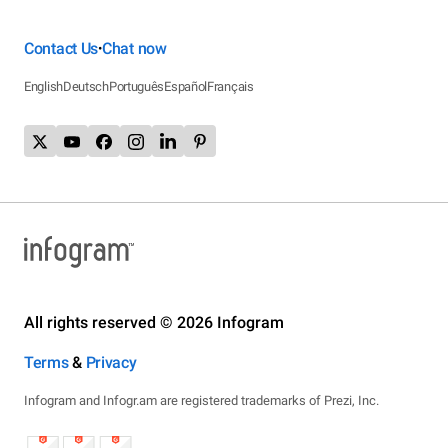
Contact Us
Chat now
•
English
Deutsch
Português
Español
Français
All rights reserved © 2026 Infogram
Terms
&
Privacy
Infogram and Infogr.am are registered trademarks of Prezi, Inc.