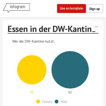
Skip to content
Use as template
Sign up
Essen in der DW-Kantine
Wer die DW-Kantine nutzt.
38
62
Female
Male