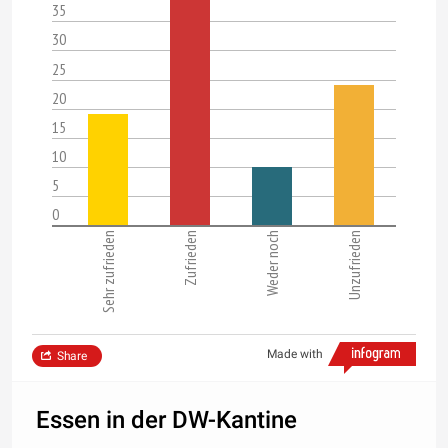
35
30
25
20
15
10
5
0
Sehr zufrieden
Zufrieden
Weder noch
Unzufrieden
Made with
Share
Essen in der DW-Kantine