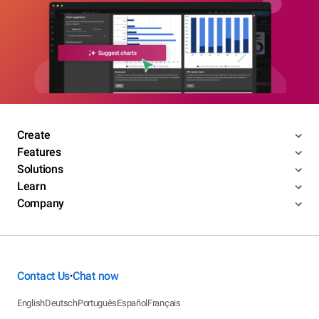
Create
Features
Solutions
Learn
Company
Contact Us
Chat now
•
English
Deutsch
Português
Español
Français