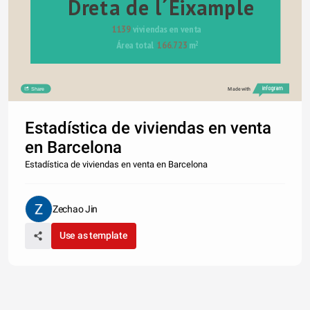
Dreta de l´Eixample
1139
 viviendas en venta
Área total  
166.723
 m
2
Share
Made with
Estadística de viviendas en venta
en Barcelona
Estadística de viviendas en venta en Barcelona
Zechao Jin
Use as template