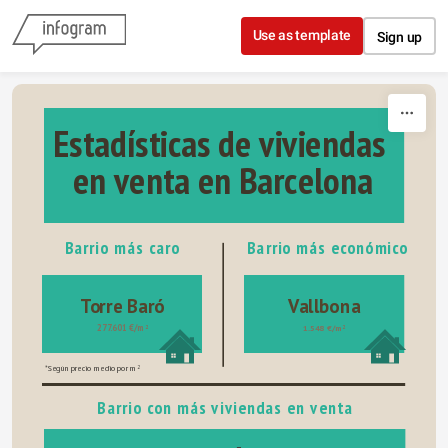
Skip to content
Use as template
Sign up
Estadísticas de viviendas 
en venta en Barcelona
Barrio más caro
Barrio más económico
Vallbona
Torre Baró
277.601 €/m
1.548 €/m
2
2
*Según precio medio por m
2
Barrio con más viviendas en venta