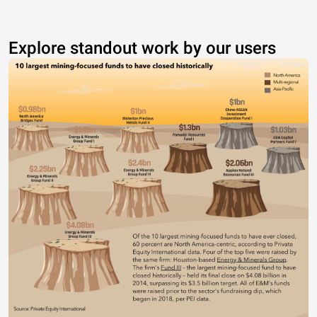
Explore standout work by our users