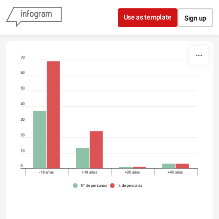
Skip to content
Use as template
Sign up
70
60
50
40
30
20
10
0
-18 años
+18 años
+30 años
+40 años
Nº de personas
% de personas