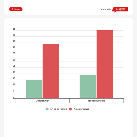
Share
Made with
55
50
45
40
35
30
25
20
15
10
5
0
Consumirían
No consumirían
Nº de personas
% de personas