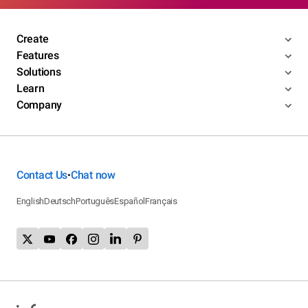
Create
Features
Solutions
Learn
Company
Contact Us
Chat now
•
English
Deutsch
Português
Español
Français