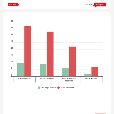
Share
Made with
40
35
30
25
20
15
10
5
0
No me gustan
No las necesito
Por sus efectos
Otros motivos
negativos
Nº de personas
% de personas