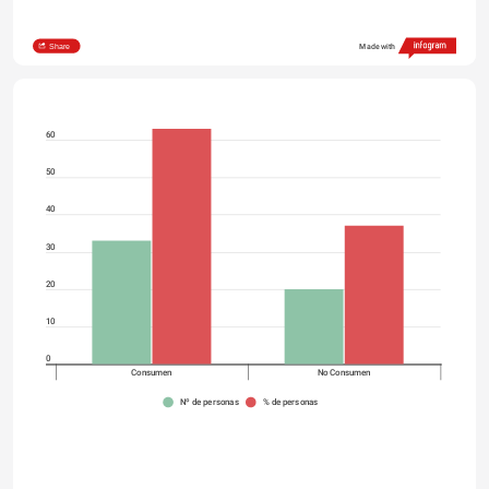
Share
Made with
60
50
40
30
20
10
0
Consumen
No Consumen
Nº de personas
% de personas