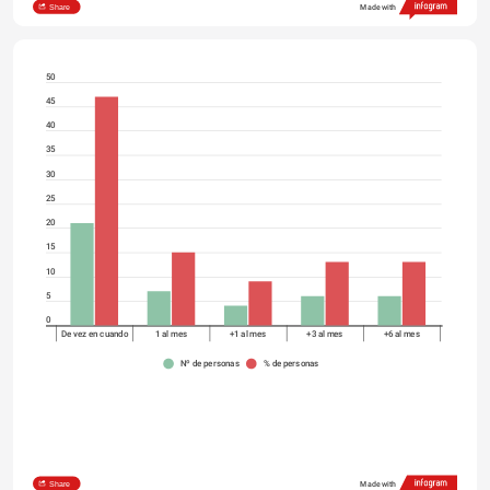
Share
Made with
50
45
40
35
30
25
20
15
10
5
0
De vez en cuando
1 al mes
+1 al mes
+3 al mes
+6 al mes
Nº de personas
% de personas
Share
Made with