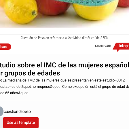
Cuestión de Peso en referencia a "Actividad dietética" de AEDN
Made with
hare
tudio sobre el IMC de las mujeres españo
r grupos de edades
t;La mediana del IMC de las mujeres que se presentan en este estudio -3012
estas- es de &quot;normopeso&quot;. Como excepción está el grupo de edad d
de 65 años&quot;
cuestiondepeso
Use as template