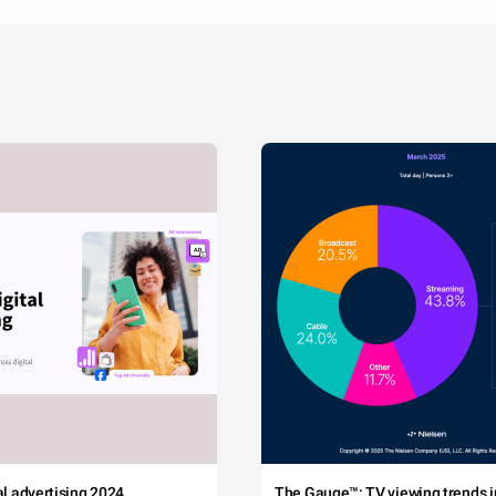
tal advertising 2024
The Gauge™: TV viewing trends in