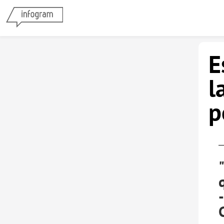
E
l
p