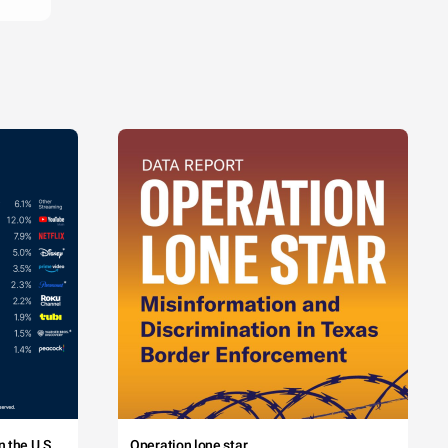
 the U.S.
Operation lone star