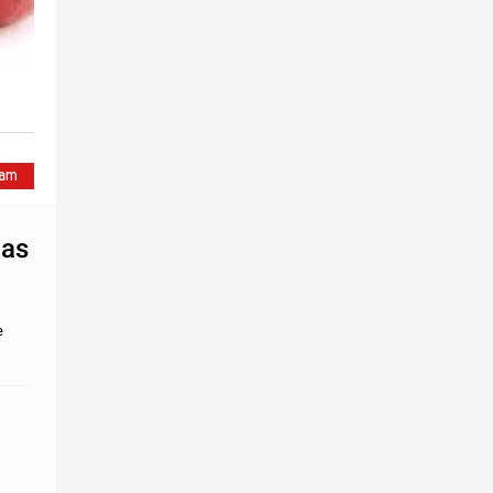
las
e