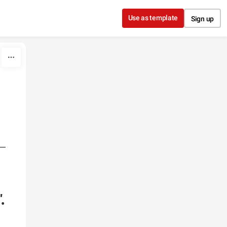
Use as template
Sign up
.