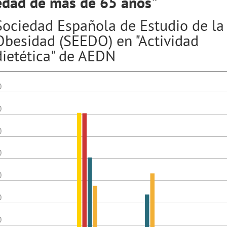
edad de más de 65 años"
Sociedad Española de Estudio de la
Obesidad (SEEDO) en "Actividad
dietética" de AEDN
0
0
0
0
0
0
0