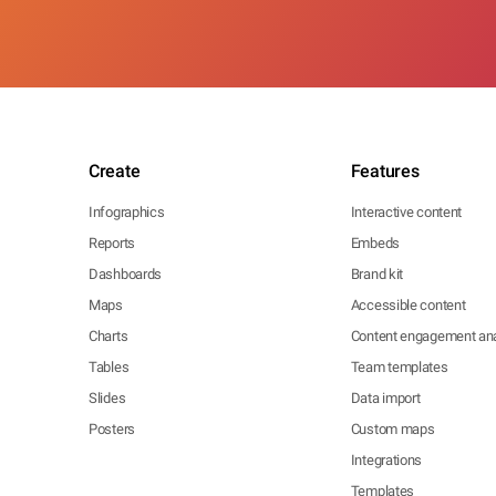
Create
Features
Infographics
Interactive content
Reports
Embeds
Dashboards
Brand kit
Maps
Accessible content
Charts
Content engagement ana
Tables
Team templates
Slides
Data import
Posters
Custom maps
Integrations
Templates