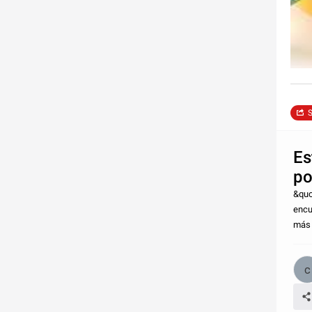
S
Es
po
&quo
encu
más 