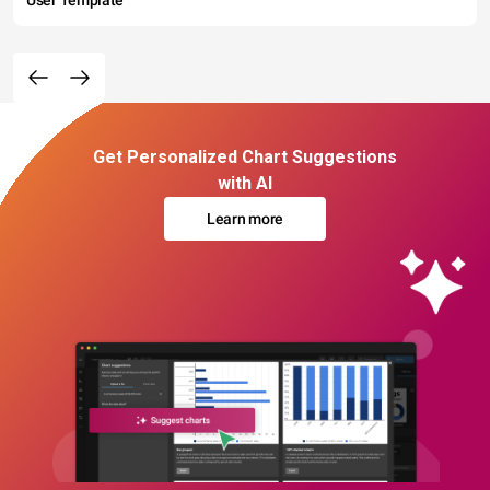
User Template
Get Personalized Chart Suggestions
with AI
Learn more