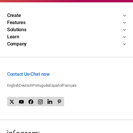
Create
Features
Solutions
Learn
Company
Contact Us
Chat now
•
English
Deutsch
Português
Español
Français