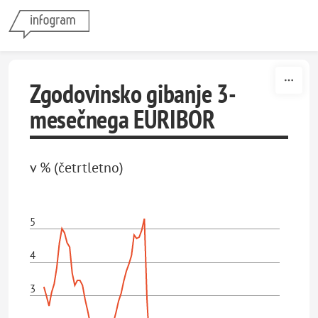
Skip to content
Zgodovinsko gibanje 3-
mesečnega EURIBOR
v % (četrtletno)
5
4
3