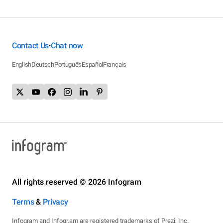
Contact Us
Chat now
•
English
Deutsch
Português
Español
Français
All rights reserved © 2026 Infogram
Terms
&
Privacy
Infogram and Infogr.am are registered trademarks of Prezi, Inc.