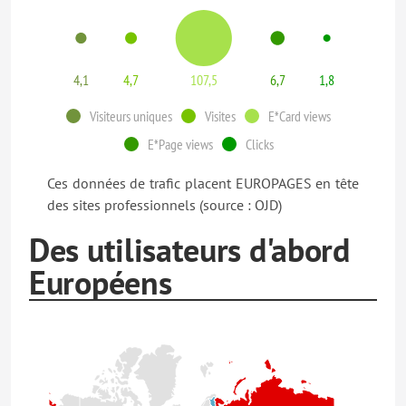
4,1
4,7
107,5
6,7
1,8
Visiteurs uniques
Visites
E*Card views
E*Page views
Clicks
Ces données de trafic placent EUROPAGES en tête
des sites professionnels (source : OJD)
Des utilisateurs d'abord
Européens