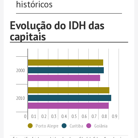
históricos
Evolução do IDH das
capitais
2000
2010
0
0.1
0.2
0.3
0.4
0.5
0.6
0.7
0.8
0.9
Porto Alegre
Curitiba
Goiânia