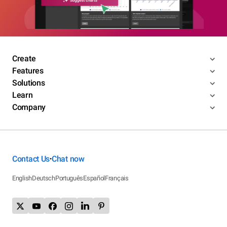
Create
Features
Solutions
Learn
Company
Contact Us
Chat now
•
English
Deutsch
Português
Español
Français