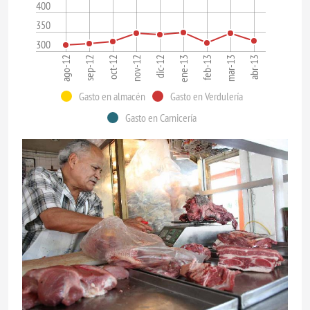
400
350
300
ago-12
sep-12
oct-12
nov-12
dic-12
ene-13
feb-13
mar-13
abr-13
Gasto en almacén
Gasto en Verdulería
Gasto en Carnicería