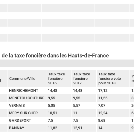
 de la taxe foncière dans les Hauts-de-France
Taux taxe
Taux taxe
Taux taxe
P
Commune/Ville
foncière
foncière
foncière voté
t
m
2016
2017
pour 2018
HENRICHEMONT
14,48
14,48
17,12
1
MENETOU COUTURE
9,55
9,55
11,55
3
VERNAIS
5,05
5,57
7,07
2
MERY SUR CHER
10,51
11
12,24
6
GARDEFORT
7,5
7,5
8,68
1
BANNAY
11,82
12,91
14
9