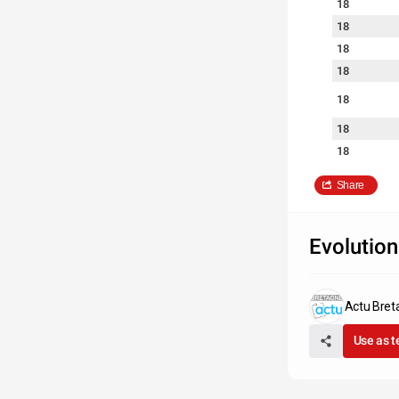
18
18
18
18
18
18
18
18
Share
18
18
Evolution
18
18
Actu Bret
18
Use as 
18
18
18