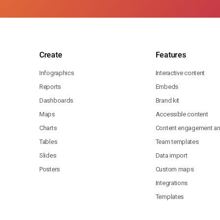
18
22
18
22
18
22
18
Create
Features
22
18
18
22
Infographics
Interactive content
18
Reports
Embeds
22
18
22
Dashboards
Brand kit
18
22
Maps
Accessible content
22
18
Charts
Content engagement ana
22
Tables
Team templates
18
22
Slides
Data import
18
22
18
Posters
Custom maps
22
18
Integrations
18
22
Templates
18
22
18