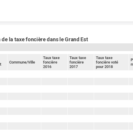
Skip to content
 de la taxe foncière dans le Grand Est
Taux taxe
Taux taxe
Taux taxe
P
Commune/Ville
foncière
foncière
foncière voté
t
m
2016
2017
pour 2018