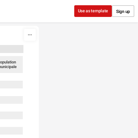
Use as template
Sign up
opulation
unicipale