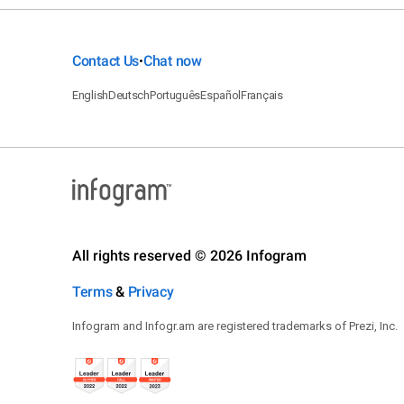
22
18
22
18
22
Contact Us
Chat now
•
22
18
English
Deutsch
Português
Español
Français
22
18
22
18
22
18
22
18
22
18
22
All rights reserved © 2026 Infogram
18
22
18
Terms
&
Privacy
22
18
22
Infogram and Infogr.am are registered trademarks of Prezi, Inc.
18
22
22
18
22
18