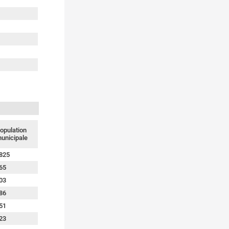
opulation
unicipale
825
65
03
86
51
23