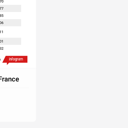
70
77
85
06
11
01
32
7555
h
63
33
-France
30
41
387
22
73
65