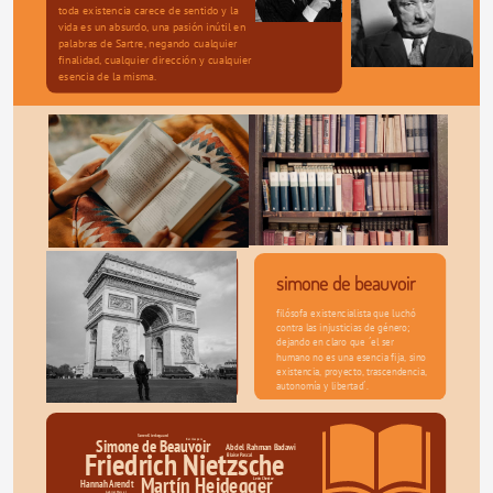
toda existencia carece de sentido y la 
vida es un absurdo, una pasión inútil en 
palabras de Sartre, negando cualquier 
finalidad, cualquier dirección y cualquier 
esencia de la misma.
simone de beauvoir
filósofa existencialista que luchó 
contra las injusticias de género; 
dejando en claro que ´el ser 
humano no es una esencia fija, sino 
existencia, proyecto, trascendencia, 
autonomía y libertad´.
Søren Kierkegaard
Simone de Beauvoir
Karl Jaspers
Abdel Rahman Badawi
Friedrich Nietzsche
Blaise Pascal
Martín Heidegger
León Chestov
Hannah Arendt​
Gabriel Marcel