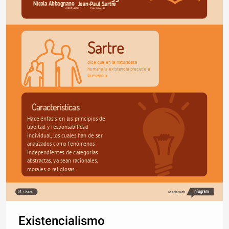
Nicola Abbagnano
Jean-Paul Sartre
Albert Camus
Fiódor Dostoyevski
Sartre 
dice que en la naturaleza 
humana la existencia precede a 
la esencia
Caracteristicas 
Hace énfasis en los principios de 
libertad y responsabilidad 
individual, los cuales han de ser 
analizados como fenómenos 
independientes de categorías 
abstractas, ya sean racionales, 
morales o religiosas.
Share
Made with
Existencialismo