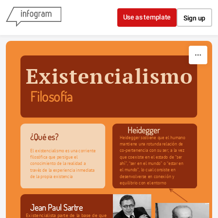
Skip to content
Use as template
Sign up
Existencialismo
Filosofía
Heidegger
¿Qué es?
Heidegger sostiene que el humano 
mantiene una rotunda relación de 
co-pertenencia con su ser; a la vez 
El existencialismo es una corriente 
que coexiste en el estado de “ser 
filosófica que persigue el 
ahí”, “ser en el mundo” o “estar en 
conocimiento de la realidad a 
el mundo”, lo cual consiste en 
través de la experiencia inmediata 
desenvolverse en conexión y 
de la propia existencia
equilibrio con el entorno
Jean Paul Sartre 
Existencialista parte de la base de que 