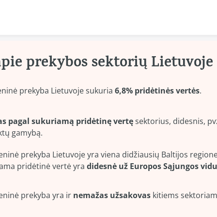
Skip to content
apie prekybos sektorių Lietuvoje
inė prekyba Lietuvoje sukuria 
6,8% pridėtinės vertės
.
as pagal sukuriamą pridėtinę vertę
 sektorius, didesnis, pv
ktų gamybą.
inė prekyba Lietuvoje yra viena didžiausių Baltijos regione,
ama pridėtinė vertė yra 
didesnė už Europos Sąjungos vidu
inė prekyba yra ir 
nemažas užsakovas
 kitiems sektoriam