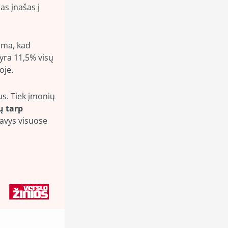
s įnašas į 
ama, kad 
ra 11,5% visų 
oje.
s. Tiek įmonių 
 tarp 
avys visuose 