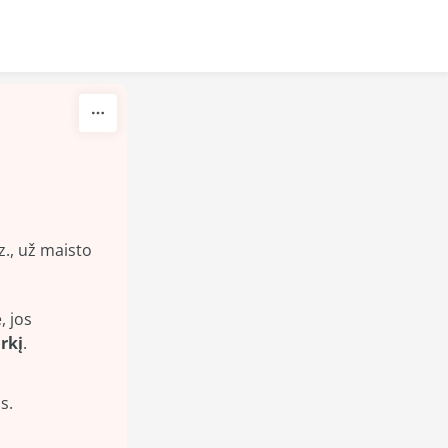
z., už maisto 
 jos 
rkį
.
s.