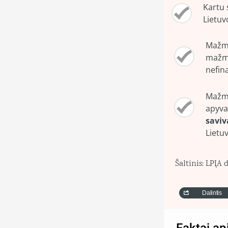
Kartu 
Lietuv
Mažme
mažme
nefin
Mažmen
apyvar
saviv
Lietu
Šaltinis: LPĮA
Dalintis