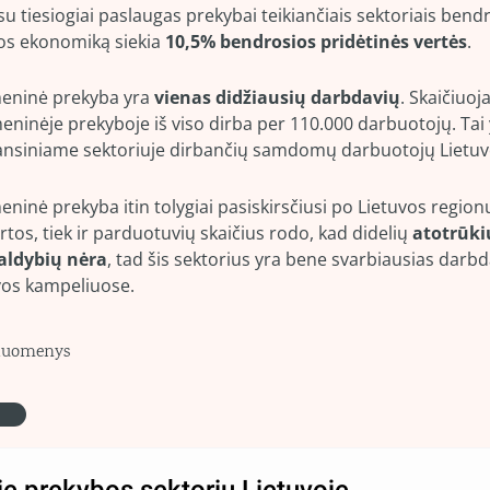
su tiesiogiai paslaugas prekybai teikiančiais sektoriais bendra
os ekonomiką siekia 
10,5% bendrosios pridėtinės vertės
.
ninė prekyba yra 
vienas didžiausių darbdavių
. Skaičiuoj
ninėje prekyboje iš viso dirba per 110.000 darbuotojų. Tai y
ansiniame sektoriuje dirbančių samdomų darbuotojų Lietuv
inė prekyba itin tolygiai pasiskirsčiusi po Lietuvos regionu
tos, tiek ir parduotuvių skaičius rodo, kad didelių 
atotrūkių
aldybių nėra
, tad šis sektorius yra bene svarbiausias darbd
vos kampeliuose.
 duomenys