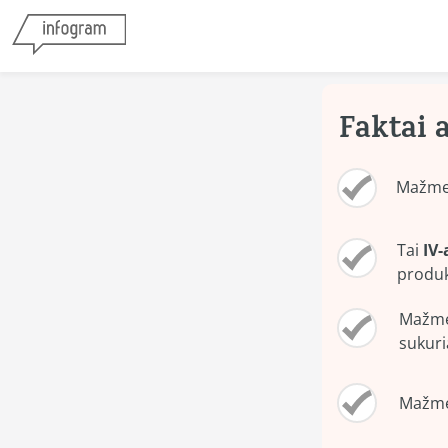
Faktai 
Mažmen
Tai 
IV-
produ
Mažmen
sukuri
Mažmen