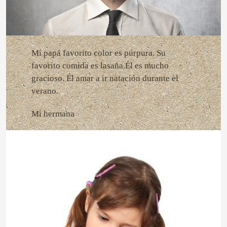
Mi papá favorito color es púrpura. Su
favorito comida es lasaña.Él es mucho
gracioso. Él amar a ir natación durante el
verano.
Mi hermana