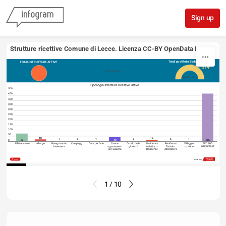
Skip to content
Sign up
Strutture ricettive Comune di Lecce. Licenza CC-BY OpenData Lecce
Totali posti letto Bed and Breakfast
TOTALI STRUTTURE ATTIVE
3145
Type something
Posti_letto
624
Tipologia strutture ricettive attive
500
450
400
350
300
250
200
150
100
50
18
14
5
1
1
2
1
1
0
75
40
466
Affittacamere
Albergo
Albergo centro
Campeggio
Casa per ferie
Case e
Ostello della
Residenza
Residenza
Villaggio
BED AND
benessere
appartamenti
gioventù
turistica o
Turistico
turistico
BREAKFAST
per vacanza
Residence
Alberghiera
Share
Made with
1 / 10