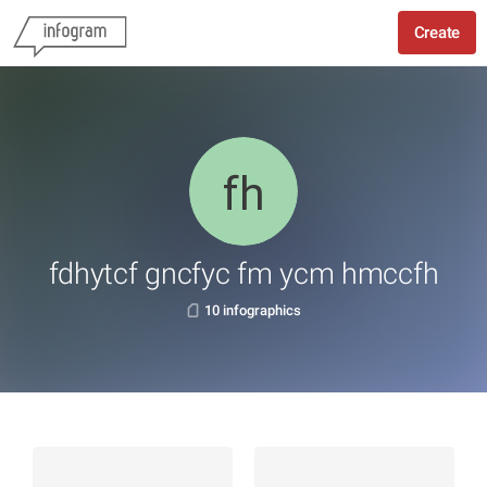
Create
fdhytcf gncfyc fm ycm hmccfh
10 infographics