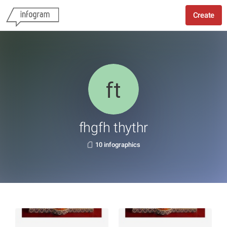
Create
fhgfh thythr
10 infographics