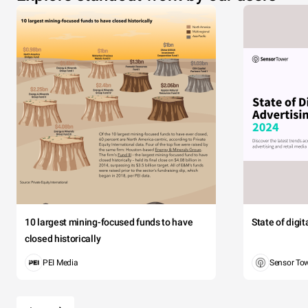
10 largest mining-focused funds to have
State of digi
closed historically
PEI Media
Sensor To