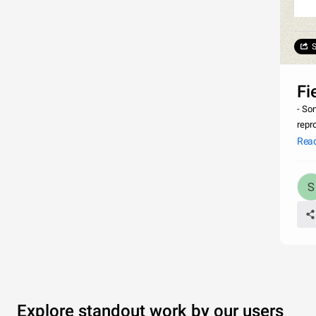
S
Fi
- So
repr
refl
Rea
nec
Explore standout work by our users