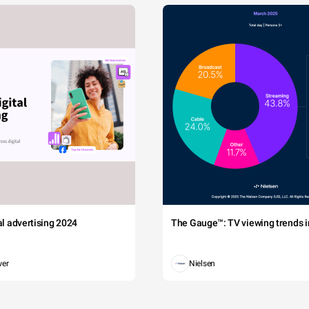
tal advertising 2024
The Gauge™: TV viewing trends in
wer
Nielsen