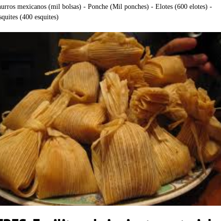
hurros mexicanos (mil bolsas) - Ponche (Mil ponches) - Elotes (600 elotes) -
squites (400 esquites)