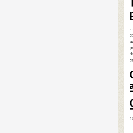
-
c
n
p
d
c
1