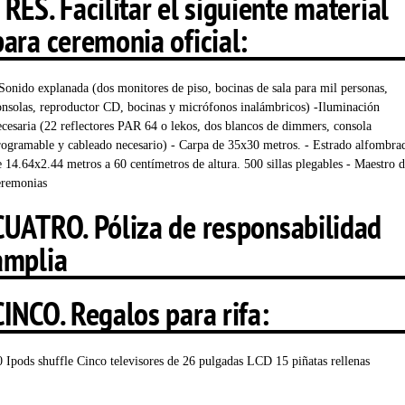
TRES. Facilitar el siguiente material
para ceremonia oficial:
 Sonido explanada (dos monitores de piso, bocinas de sala para mil personas,
onsolas, reproductor CD, bocinas y micrófonos inalámbricos) -Iluminación
ecesaria (22 reflectores PAR 64 o lekos, dos blancos de dimmers, consola
rogramable y cableado necesario) - Carpa de 35x30 metros. - Estrado alfombra
e 14.64x2.44 metros a 60 centímetros de altura. 500 sillas plegables - Maestro 
eremonias
CUATRO. Póliza de responsabilidad
amplia
CINCO. Regalos para rifa:
0 Ipods shuffle Cinco televisores de 26 pulgadas LCD 15 piñatas rellenas