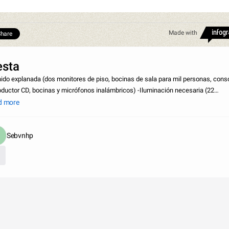
Made with
hare
esta
nido explanada (dos monitores de piso, bocinas de sala para mil personas, cons
oductor CD, bocinas y micrófonos inalámbricos) -Iluminación necesaria (22
ectores PAR 64 o lekos, dos blancos de dimmers, consola programable y cablea
d more
Sebvnhp