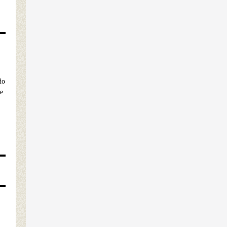
do
de