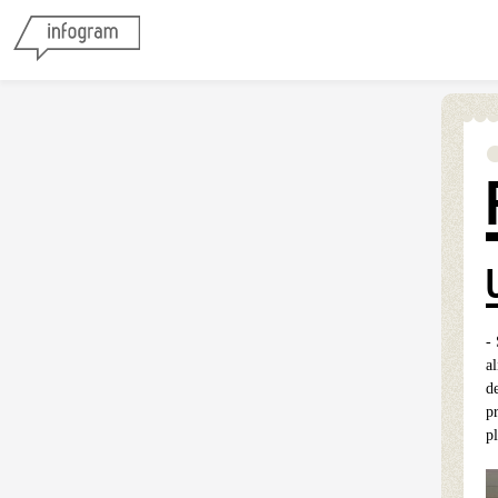
-
a
d
p
pl