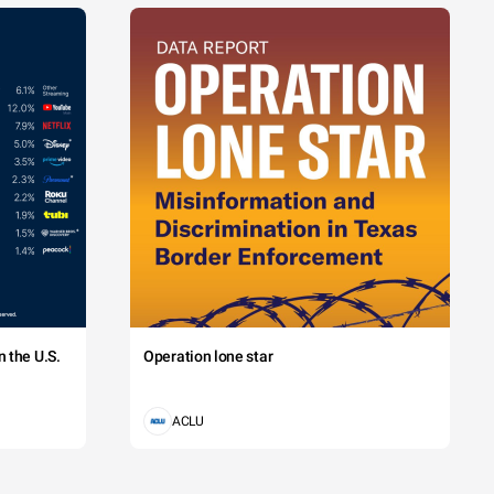
 the U.S.
Operation lone star
ACLU