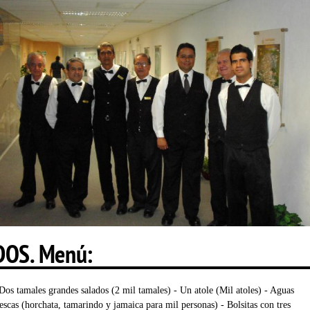
DOS. Menú:
 Dos tamales grandes salados (2 mil tamales) - Un atole (Mil atoles) - Aguas
rescas (horchata, tamarindo y jamaica para mil personas) - Bolsitas con tres